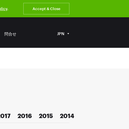
olicy
.
Accept & Close
JPN
問合せ
2017
2016
2015
2014