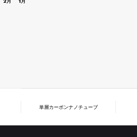
2月
1月
単層カーボンナノチューブ