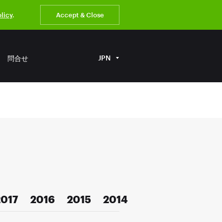
olicy
.
Accept & Close
JPN
問合せ
2017
2016
2015
2014