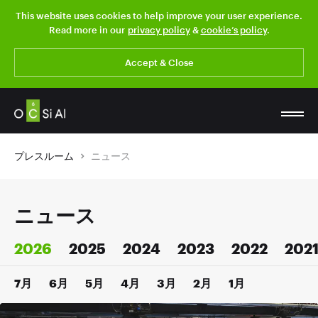
This website uses cookies to help improve your user experience.
Read more in our
privacy policy
&
cookie’s policy
.
Accept & Close
プレスルーム
ニュース
ニュース
2026
2025
2024
2023
2022
202
7月
6月
5月
4月
3月
2月
1月