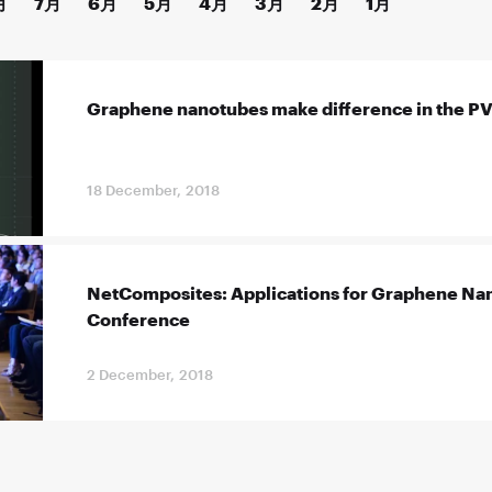
月
7月
6月
5月
4月
3月
2月
1月
Graphene nanotubes make difference in the PVC
18 December, 2018
NetComposites: Applications for Graphene Nan
Conference
2 December, 2018