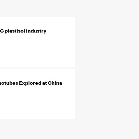
 plastisol industry
otubes Explored at China