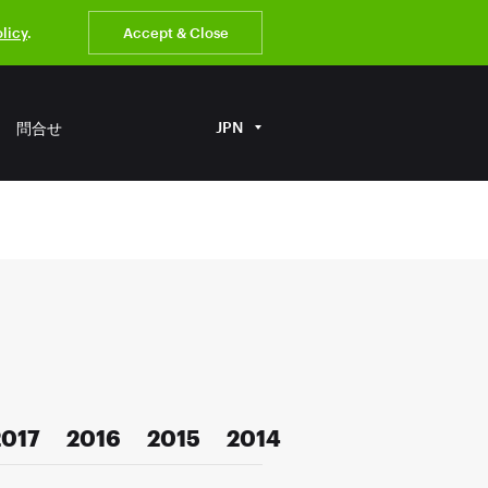
olicy
.
Accept & Close
JPN
問合せ
2017
2016
2015
2014