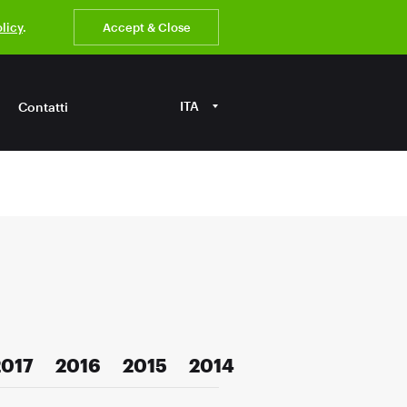
olicy
.
Accept & Close
ITA
Contatti
2017
2016
2015
2014