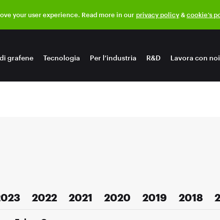
rove your user experience. Read more in our
privacy policy
&
cookie’s p
di grafene
Tecnologia
Per l’industria
R&D
Lavora con noi
2023
2022
2021
2020
2019
2018