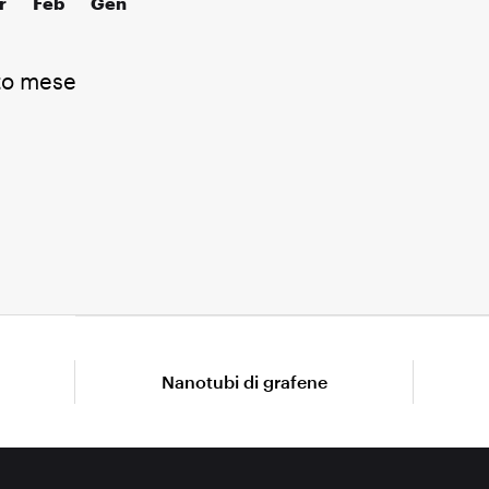
r
Feb
Gen
to mese
Nanotubi di grafene