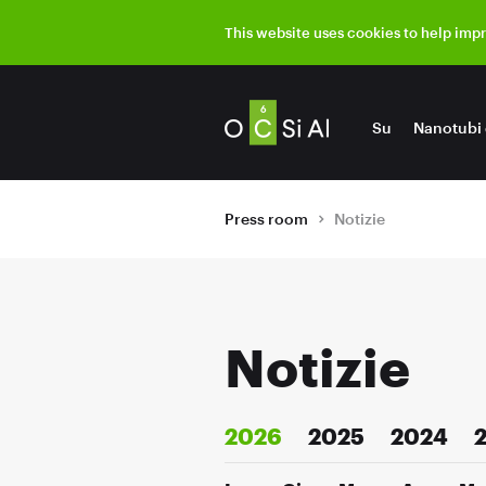
This website uses cookies to help imp
Su
Nanotubi 
Press room
Notizie
Notizie
2026
2025
2024