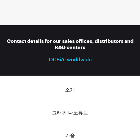
Contact details for our sales offices, distributors and
R&D centers
OCSiAl worldwide
소개
그래핀 나노튜브
기술