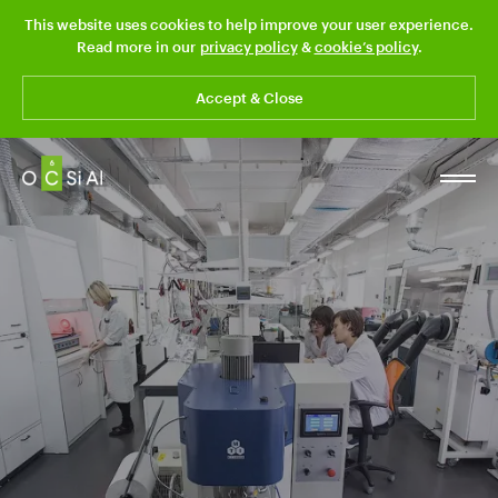
This website uses cookies to help improve your user experience.
Read more in our
privacy policy
&
cookie’s policy
.
Accept & Close