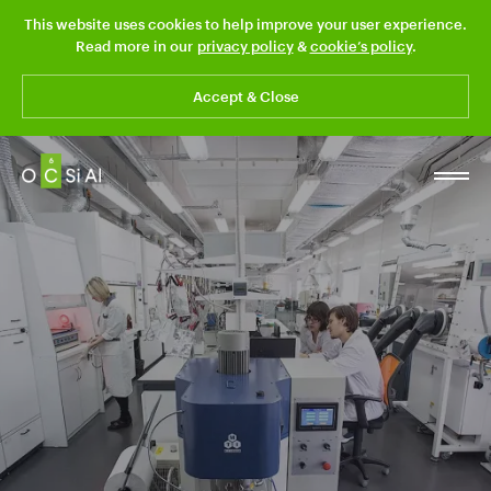
This website uses cookies to help improve your user experience.
Read more in our
privacy policy
&
cookie’s policy
.
Accept & Close