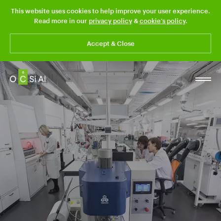
This website uses cookies to help improve your user experience.
Read more in our
privacy policy
&
cookie’s policy
.
Accept & Close