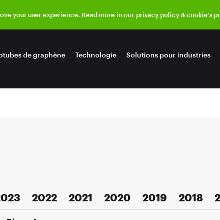
rove your user experience. Read more in our
privacy policy
&
cookie’s p
otubes de graphène
Technologie
Solutions pour industries
2023
2022
2021
2020
2019
2018