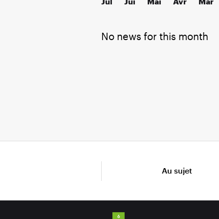
Jul
Jui
Mai
Avr
Mar
No news for this month
Au sujet