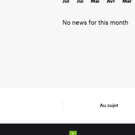
Jul
Jui
Mai
Avr
Mar
No news for this month
Au sujet