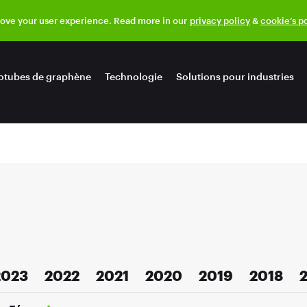
rove your user experience. Read more in our
privacy policy
&
cookie’s p
otubes de graphène
Technologie
Solutions pour industries
2023
2022
2021
2020
2019
2018