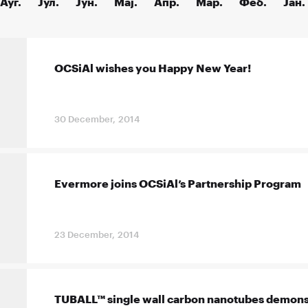
Ауг.
Јул.
Јун.
Мај.
Апр.
Мар.
Феб.
Јан.
OCSiAl wishes you Happy New Year!
30 December, 2014
Evermore joins OCSiAl’s Partnership Program
23 December, 2014
TUBALL™ single wall carbon nanotubes demonst