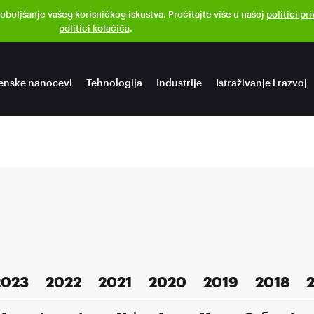
poboljšanje vašeg korisničkog iskustva. Pročitajte više u našoj
politici pr
politici kolačića
.
enske nanocevi
Tehnologija
Industrije
Istraživanje i razvoj
2023
2022
2021
2020
2019
2018