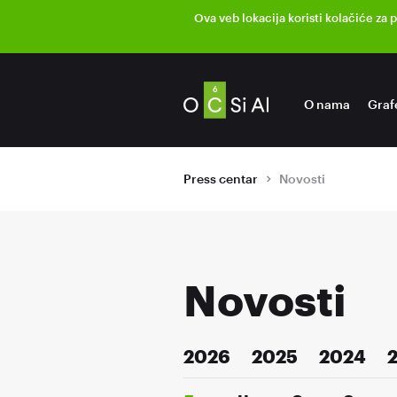
Ova veb lokacija koristi kolačiće za 
O nama
Graf
Press centar
Novosti
Novosti
2026
2025
2024