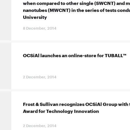
when compared to other single (SWCNT) and mu
nanotubes (MWCNT) in the series of tests con
University
8 December, 2014
OCSiAl launches an online-store for TUBALL™
2 December, 2014
Frost & Sullivan recognizes OCSiAl Group with
Award for Technology Innovation
2 December, 2014