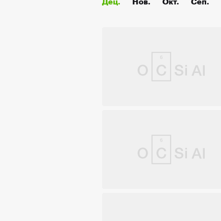
Дец.
Нов.
Окт.
Сеп.