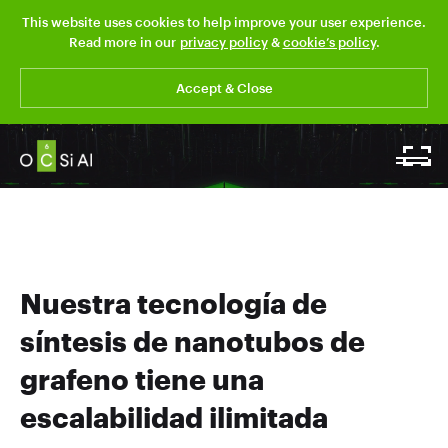
This website uses cookies to help improve your user experience.
Read more in our
privacy policy
&
cookie’s policy
.
Accept & Close
Nuestra tecnología de
síntesis de nanotubos de
grafeno tiene una
escalabilidad ilimitada