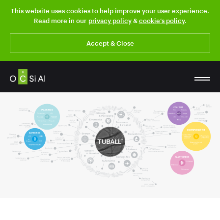
This website uses cookies to help improve your user experience.
Read more in our
privacy policy
&
cookie’s policy
.
Accept & Close