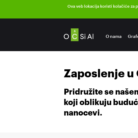
Ova veb lokacija koristi kolačiće za 
O nama
Graf
Zaposlenje u
Pridružite se našem
koji oblikuju buduc
nanocevi.