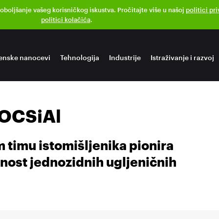
poboljšanje vašeg korisničkog iskustva. Pročitajte više u našoj
politici pr
politici kolačića
.
enske nanocevi
Tehnologija
Industrije
Istraživanje i razvoj
 OCSiAl
 timu istomišljenika pionira
́nost jednozidnih ugljeničnih