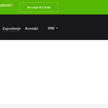
ivatnosti
i
Accept & Close
SRB
Zaposlenje
Kontakt