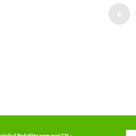
ziciju? Pošaljite nam svoj CV –