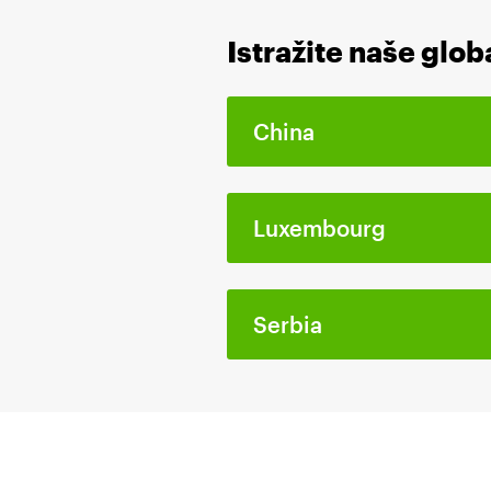
Istražite naše global
China
Luxembourg
Serbia