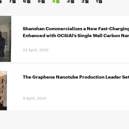
월
7월
6월
5월
4월
3월
2월
1월
Shanshan Commercializes a New Fast-Charging
Enhanced with OCSiAl’s Single Wall Carbon Na
23 April, 2025
The Graphene Nanotube Production Leader Set
9 April, 2025