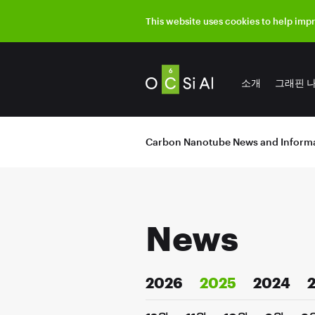
This website uses cookies to help imp
소개
그래핀 
Carbon Nanotube News and Informa
News
2026
2025
2024