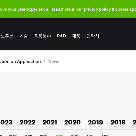
rove your user experience. Read more in our
privacy policy
&
cookie’s p
나노튜브
기술
응용분야
R&D
채용
연락처
tion on Application
News
2023
2022
2021
2020
2019
2018