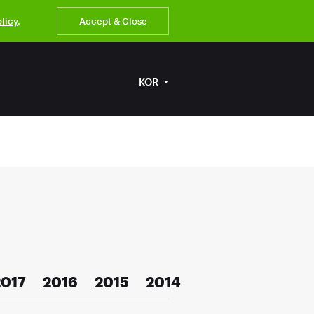
olicy
.
Accept & Close
KOR
2017
2016
2015
2014