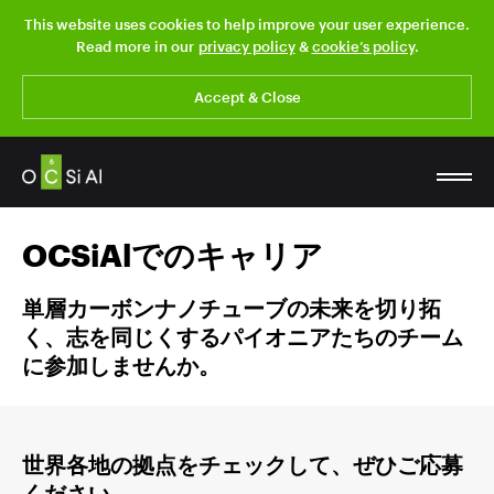
This website uses cookies to help improve your user experience.
Read more in our
privacy policy
&
cookie’s policy
.
Accept & Close
OCSiAlでのキャリア
単層カーボンナノチューブの未来を切り拓
く、志を同じくするパイオニアたちのチーム
に参加しませんか。
世界各地の拠点をチェックして、ぜひご応募
ください。