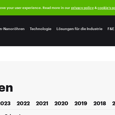
rove your user experience. Read more in our
privacy policy
&
cookie’s p
n-Nanoröhren
Technologie
Lösungen für die Industrie
F&E
en
2023
2022
2021
2020
2019
2018