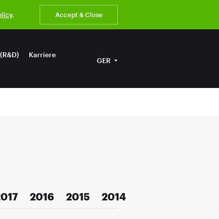
olicy
.
Accept & Close
 (R&D)
Karriere
GER
2017
2016
2015
2014