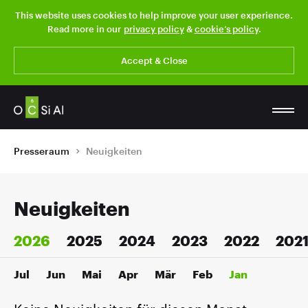
This website uses cookies to help improve your user experience.
Read more in our
privacy policy
&
cookie’s policy
.
Accept & Close
Presseraum
Neuigkeiten
Neuigkeiten
2026
2025
2024
2023
2022
202
Jul
Jun
Mai
Apr
Mär
Feb
Jan
Keine Neuigkeiten für diesen Monat